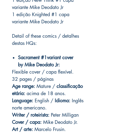
1 edição New Think #1 capa
variante Mike Deodato Jr
1 edição Knighted #1 capa
variante Mike Deodato Jr
Detail of these comics / detalhes
destas HQs:
Sacrament #1variant cover
by Mike Deodato Jr:
Flexible cover / capa flexível.
32 pages / páginas
Age range:
Mature /
classificação
etária:
acima de 18 anos.
Language:
English /
Idioma:
Inglês
norte americano.
Writer / roteirista:
Peter Milligan
Cover / capa:
Mike Deodato Jr.
Art / arte:
Marcelo Frusin.