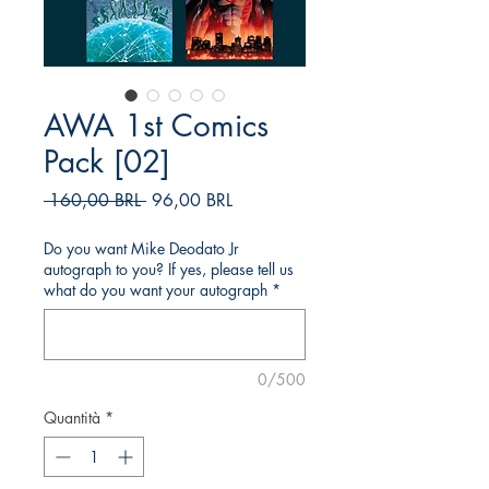
AWA 1st Comics
Pack [02]
Prezzo
Prezzo
 160,00 BRL 
96,00 BRL
regolare
scontato
Do you want Mike Deodato Jr
autograph to you? If yes, please tell us
what do you want your autograph
*
0/500
Quantità
*