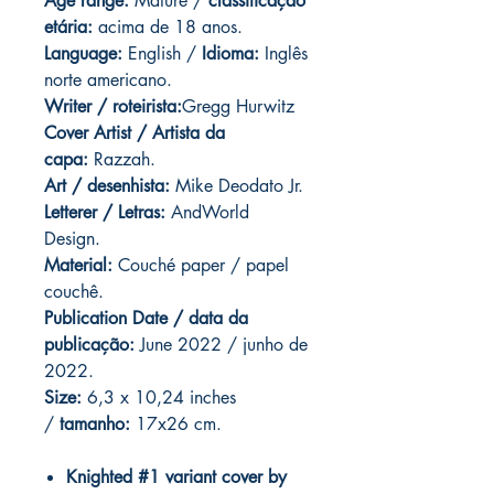
Age range:
Mature /
classificação
etária:
acima de 18 anos.
Language:
English /
Idioma:
Inglês
norte americano.
Writer / roteirista:
Gregg Hurwitz
Cover Artist / Artista da
capa:
Razzah.
Art / desenhista:
Mike Deodato Jr.
Letterer / Letras:
AndWorld
Design.
Material:
Couché paper / papel
couchê.
Publication Date / data da
publicação:
June 2022 / junho de
2022.
Size:
6,3 x 10,24 inches
/
tamanho:
17x26 cm.
Knighted #1 variant cover by