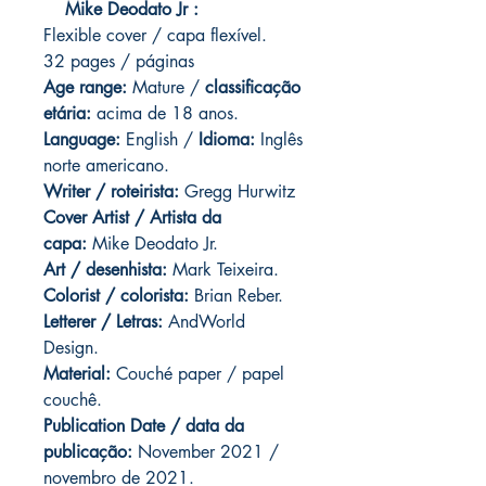
Mike Deodato Jr :
Flexible cover / capa flexível.
32 pages / páginas
Age range:
Mature /
classificação
etária:
acima de 18 anos.
Language:
English /
Idioma:
Inglês
norte americano.
Writer / roteirista:
Gregg Hurwitz
Cover Artist / Artista da
capa:
Mike Deodato Jr.
Art / desenhista:
Mark Teixeira.
Colorist / colorista:
Brian Reber.
Letterer / Letras:
AndWorld
Design.
Material:
Couché paper / papel
couchê.
Publication Date / data da
publicação:
November 2021 /
novembro de 2021.