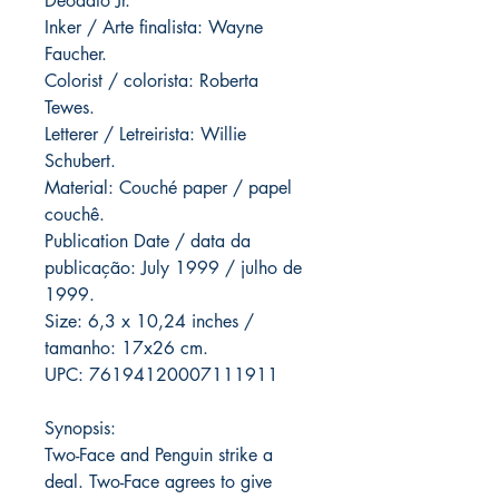
Deodato Jr.
Inker / Arte finalista: Wayne
Faucher.
Colorist / colorista: Roberta
Tewes.
Letterer / Letreirista: Willie
Schubert.
Material: Couché paper / papel
couchê.
Publication Date / data da
publicação: July 1999 / julho de
1999.
Size: 6,3 x 10,24 inches /
tamanho: 17x26 cm.
UPC: 76194120007111911
Synopsis:
Two-Face and Penguin strike a
deal. Two-Face agrees to give