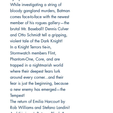
While investigating a string of
bloody gangland murders, Batman
comes face-to-face with the newest
member of his rogues gallery—the
brutal Mr. Baseball! Dennis Culver
and Otto Schmidt tell a gripping,
violent tale of the Dark Knight!
In a Knight Terrors tie-in,
Stormwatch members Flint,
Phantom-One, Core, and are
trapped in a nightmarish world
where their deepest fears lurk
around every corner...and their
fear is just the beginning, because
a new enemy has emerged—the
Tempest!
The return of Emilia Harcourt by
Rob Williams and Stefano Landini!