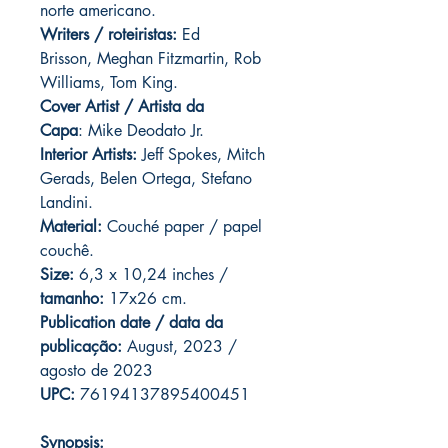
norte americano.
Writers / roteiristas:
Ed
Brisson, Meghan Fitzmartin, Rob
Williams, Tom King.
Cover Artist / Artista da
Capa
: Mike Deodato Jr.
Interior Artists:
Jeff Spokes, Mitch
Gerads, Belen Ortega, Stefano
Landini.
Material:
Couché paper / papel
couchê.
Size:
6,3 x 10,24 inches /
tamanho:
17x26 cm.
Publication date / data da
publicação:
August, 2023 /
agosto de 2023
UPC:
76194137895400451
Synopsis: