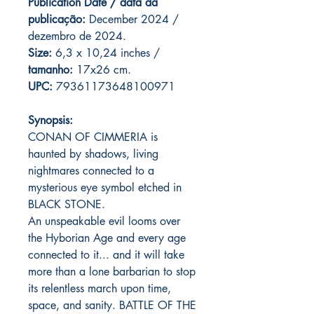
Publication Date / data da
publicação:
December 2024 /
dezembro de 2024.
Size:
6,3 x 10,24 inches /
tamanho:
17x26 cm.
UPC:
79361173648100971
Synopsis:
CONAN OF CIMMERIA is
haunted by shadows, living
nightmares connected to a
mysterious eye symbol etched in
BLACK STONE.
An unspeakable evil looms over
the Hyborian Age and every age
connected to it... and it will take
more than a lone barbarian to stop
its relentless march upon time,
space, and sanity. BATTLE OF THE