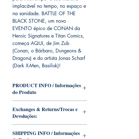
implacável no tempo, no espaço e
na sanidade. BATTLE OF THE
BLACK STONE, um novo
EVENTO épico de CONAN da
Heroic Signatures e Titan Comics,
começa AQUI, de Jim Zub
(Conan, o Bárbaro, Dungeons &
Dragons) e do artista Jonas Scharf
(Dark X-Men, Basilisk)!
PRODUCT INFO / Informações
do Produto
Edition of Mike Deodato Jr's personal
Exchanges & Returns/Trocas e
collection.
Devoluções:
This and other editions will be signed
with or without dedication, in case you
ATTENTION: our editions are limited
want Mike Deodato Jr to autograph
SHIPPING INFO / Informações
runs with personalized autographs.
your copy.