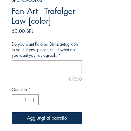
SKU: OAGOP03
Fan Art - Trafalgar
Law [color]
Prezzo
60,00 BRL
Do you want Paloma Diniz autograph
to you? If yes, please tell us what do
you want your autograph.
*
0/500
Quantità
*
Aggiungi al carrello