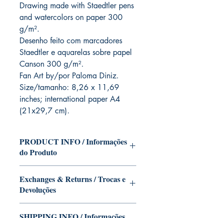
Drawing made with Staedtler pens
and watercolors on paper 300
g/m².
Desenho feito com marcadores
Staedtler e aquarelas sobre papel
Canson 300 g/m².
Fan Art by/por Paloma Diniz.
Size/tamanho: 8,26 x 11,69
inches; international paper A4
(21x29,7 cm).
PRODUCT INFO / Informações
do Produto
Fan art inspired by the character of
Exchanges & Returns / Trocas e
Eiichiro Oda in the version of Paloma
Devoluções
Diniz.
This edition can be signed with or
Our editions are limited runs with
without dedication, if you want Paloma
SHIPPING INFO / Informações