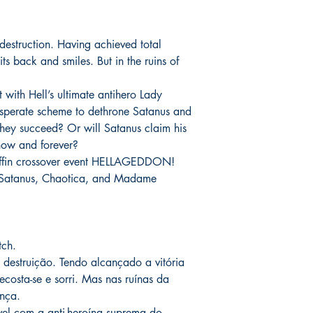
assinadas conforme so
catálogo.
serão enviados por co
o prazo de entrega no
 destruction. Having achieved total
fora do Brasil *
é de 1
ts back and smiles. But in the ruins of
chegue em 25 dias, e
imediatamente para fa
entrega.
 with Hell’s ultimate antihero Lady
esperate scheme to dethrone Satanus and
Você pode ver Mike D
they succeed? Or will Satanus claim his
nas redes sociais del
 now and forever?
forma de garantia e v
Coffin crossover event HELLAGEDDON!
produto. :)
y Satanus, Chaotica, and Madame
*
A entrega fora do Br
dos Correios e ao alc
Wix.
tch.
destruição. Tendo alcançado a vitória
ecosta-se e sorri. Mas nas ruínas da
ança.
vel com a anti-heroína suprema do