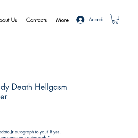
bout Us
Contacts
More
Accedi
ady Death Hellgasm
er
ato Jr autograph to you? If yes,
o you want your autograph
*