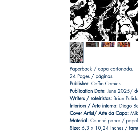
Paperback / capa cartonada.
24 Pages / páginas.
Publisher:
Coffin Comics
Publication Date:
June 2025/
d
Writers / roteiristas:
Brian Pulid
Interiors / Arte interna:
Diego Be
Cover Artist/ Arte da Capa:
Mik
Material:
C
ouché paper / papel
Size:
6,3 x 10,24 inches /
tam