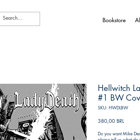
Bookstore
A
Hellwitch L
#1 BW Cov
SKU: HWDLBW
Prezzo
380,00 BRL
Do you want Mike Deod
please tell us what d