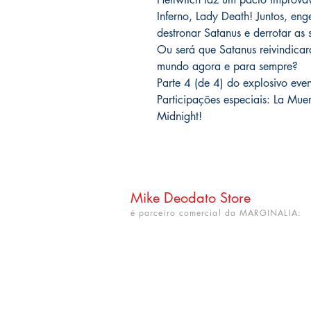
Inferno, Lady Death! Juntos, e
destronar Satanus e derrotar as
Ou será que Satanus reivindicará
mundo agora e para sempre?
Parte 4 (de 4) do explosivo ev
Participações especiais: La Mu
Midnight!
Mike Deodato Store
é parceiro comercial da MARGINALIA:
CNPJ: 22.759.548/0001-52
Rua Dr. Hortêncio Ribeiro nº 148
Bairro Castelo Branco