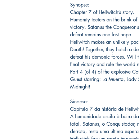
Synopse:
Chapter 7 of Hellwitch’s story.
Humanity teeters on the brink of
victory, Satanus the Conqueror si
defeat remains one last hope.
Hellwitch makes an unlikely pact
Death! Together, they hatch a d
defeat his demonic forces. Will 
final victory and rule the world
Part 4 (of 4) of the explosive 
Guest starring: La Muerta, Lad
Midnight!
Sinopse:
Capítulo 7 da história de Hellwi
A humanidade oscila à beira da 
total, Satanus, o Conquistador, r
derrota, resta uma última esper
Hellwitch faz um pacto imprová