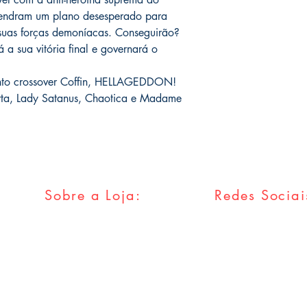
ngendram um plano desesperado para
 suas forças demoníacas. Conseguirão?
 a sua vitória final e governará o
ento crossover Coffin, HELLAGEDDON!
erta, Lady Satanus, Chaotica e Madame
Sobre a Loja:
Redes Sociai
FAQ
Facebook
Envios & Trocas
Twitter
Política da Loja
Instagram