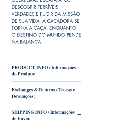
GUERREIRAS ESCAPA APÓS
DESCOBRIR TERRÍVEIS
VERDADES E FUGIR DA MISSÃO
DE SUA VIDA. A CAÇADORA SE
TORNA A CAÇA, ENQUANTO
O DESTINO DO MUNDO PENDE
NA BALANÇA
PRODUCT INFO / Informações
do Produto:
Edição da coleção pessoal de Mike
Exchanges & Returns / Trocas e
Deodato Jr.
Devoluções:
Essa e outras edições serão assinadas
com ou sem dedicatória, caso você
ATENÇÃO: nossas edições são tiradas
queira que Mike Deodato Jr autografe
SHIPPING INFO / Informações
limitadas com autógrafos
seus exemplares.
de Envio:
personalizados. Infelizmente, não está
sujeito a devolução. Pois uma vez
Essas edições estão na residência de