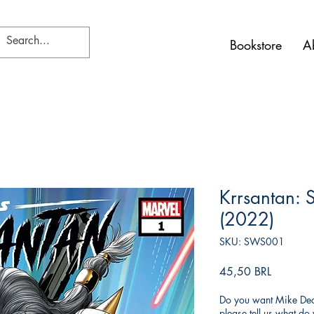
Bookstore
A
Krrsantan: 
(2022)
SKU: SWS001
Prezzo
45,50 BRL
Do you want Mike Deod
please tell us what d