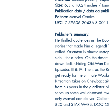
Size:
6,3 x 10,24 inches / ta
Publication date / data da publ
Editora:
Marvel Comics.
UPC:
7 59606 20436 8 0011
Publisher's summary:
He thrilled audiences in The Bo
stories that made him a legend
called Krrsantan is almost unst
side…for a price. On the desert 
down Jedi-in-hiding Obi-Wan Ken
Episodes III & IV! Then, as the R
get ready for the ultimate Wooki
Krrsantan takes on Chewbacca?! 
from his years in the gladiator p
serve up some well-deserved reve
only Marvel can deliver! Coll
#20 and STAR WARS: DOCTO