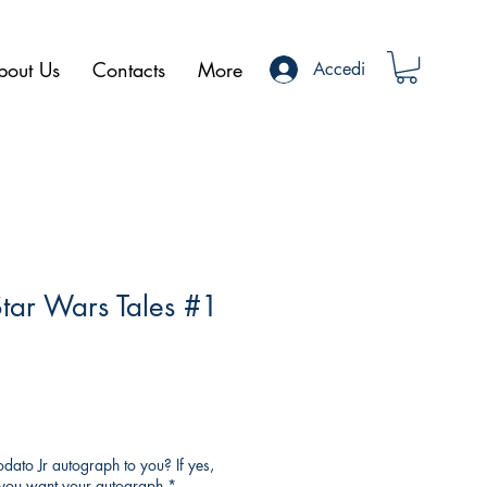
bout Us
Contacts
More
Accedi
Star Wars Tales #1
ato Jr autograph to you? If yes,
o you want your autograph
*