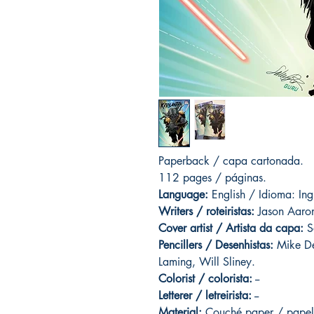
Paperback / capa cartonada.
112 pages / páginas.
Language:
English / Idioma: Ing
Writers / roteiristas:
Jason Aaron
Cover artist / Artista da capa:
S
Pencillers / Desenhistas:
Mike De
Laming, Will Sliney.
Colorist / colorista:
--
Letterer / letreirista:
--
Material:
Couché paper / papel