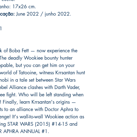
assinadas conforme so
catálogo.
manho: 17x26 cm.
serão enviados por co
icação:
June 2022 / junho 2022.
o prazo de entrega no
fora do Brasil *
é de 1
chegue em 25 dias, e
1
imediatamente para fa
entrega.
ok of Boba Fett — now experience the
Você pode ver Mike D
! The deadly Wookiee bounty hunter
nas redes sociais del
oppable, but you can get him on your
forma de garantia e v
world of Tatooine, witness Krrsantan hunt
produto. :)
obi in a tale set between Star Wars
*
A entrega fora do Br
ebel Alliance clashes with Darth Vader,
dos Correios e ao alc
ee fight. Who will be left standing when
Wix.
Finally, learn Krrsantan's origins —
its to an alliance with Doctor Aphra to
nge! It's wall-to-wall Wookiee action as
ecting STAR WARS (2015) #14-15 and
R APHRA ANNUAL #1.