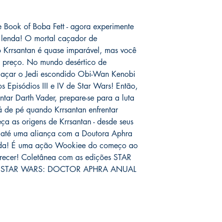
 Book of Boba Fett - agora experimente
a lenda! O mortal caçador de
rrsantan é quase imparável, mas você
um preço. No mundo desértico de
 caçar o Jedi escondido Obi-Wan Kenobi
 Episódios III e IV de Star Wars! Então,
tar Darth Vader, prepare-se para a luta
 de pé quando Krrsantan enfrentar
a as origens de Krrsantan - desde seus
s até uma aliança com a Doutora Aphra
ida! É uma ação Wookiee do começo ao
recer! Coletânea com as edições STAR
e STAR WARS: DOCTOR APHRA ANUAL