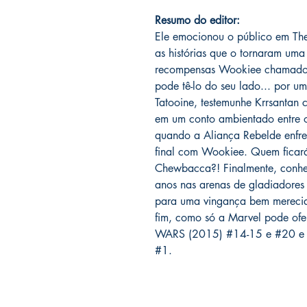
Resumo do editor:
Ele emocionou o público em The
as histórias que o tornaram um
recompensas Wookiee chamado K
pode tê-lo do seu lado... por 
Tatooine, testemunhe Krrsantan
em um conto ambientado entre os
quando a Aliança Rebelde enfren
final com Wookiee. Quem ficará
Chewbacca?! Finalmente, conheç
anos nas arenas de gladiadore
para uma vingança bem merec
fim, como só a Marvel pode ofe
WARS (2015) #14-15 e #20 
#1.