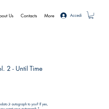
bout Us
Contacts
More
Accedi
l. 2 - Until Time
ato Jr autograph to you? If yes,
o you want your autograph
*