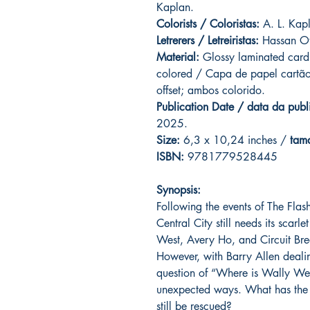
Kaplan.
Colorists / Coloristas:
A. L. Kapl
Letrerers / Letreiristas:
Hassan Ot
Material:
Glossy laminated cardb
colored / Capa de papel cartão
offset; ambos colorido.
Publication Date / data da publ
2025.
Size:
6,3 x 10,24 inches /
tam
ISBN:
9781779528445
Synopsis:
Following the events of The Fla
Central City still needs its scarl
West, Avery Ho, and Circuit Bre
However, with Barry Allen dealin
question of “Where is Wally Wes
unexpected ways. What has the 
still be rescued?