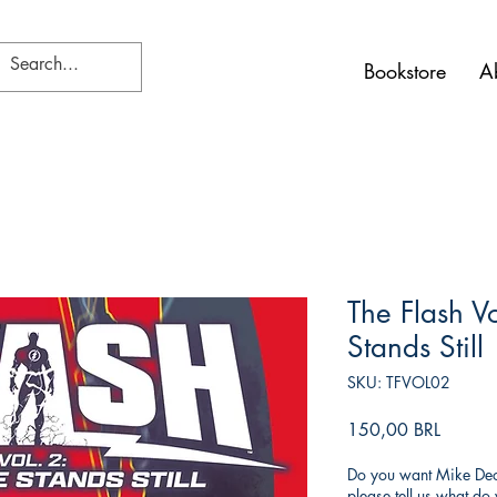
Bookstore
A
The Flash Vo
Stands Still
SKU: TFVOL02
Prezzo
150,00 BRL
Do you want Mike Deod
please tell us what d