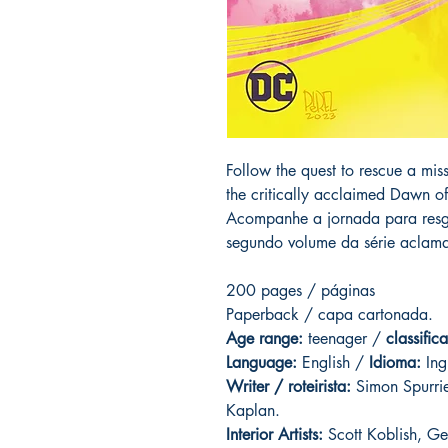
Follow the quest to rescue a mi
the critically acclaimed Dawn of
Acompanhe a jornada para resg
segundo volume da série aclama
200 pages / páginas
Paperback / capa cartonada.
Age range:
teenager /
classific
Language:
English /
Idioma:
Ing
Writer / roteirista:
Simon Spurrier
Kaplan.
Interior Artists:
Scott Koblish, G