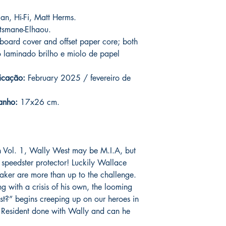
assinadas conforme so
catálogo.
serão enviados por co
an, Hi-Fi, Matt Herms.
o prazo de entrega no
smane-Elhaou.
fora do Brasil *
é de 1
oard cover and offset paper core; both
chegue em 25 dias, e
 laminado brilho e miolo de papel
imediatamente para fa
entrega.
icação:
February 2025 / fevereiro de
Você pode ver Mike D
nas redes sociais del
anho:
17x26 cm.
forma de garantia e v
produto. :)
*
A entrega fora do Br
sh Vol. 1, Wally West may be M.I.A, but
dos Correios e ao alc
et speedster protector! Luckily Wallace
Wix.
aker are more than up to the challenge.
g with a crisis of his own, the looming
t?” begins creeping up on our heroes in
Resident done with Wally and can he