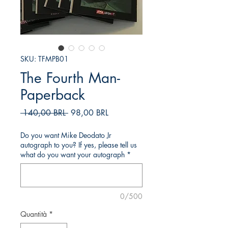
SKU: TFMPB01
The Fourth Man-
Paperback
Prezzo
Prezzo
 140,00 BRL 
98,00 BRL
regolare
scontato
Do you want Mike Deodato Jr
autograph to you? If yes, please tell us
what do you want your autograph
*
0/500
Quantità
*