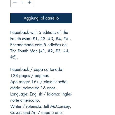
Aggiungi al carrello
Paperback with 5 editions of The
Fourth Man (#1, #2, #3, #4, #5).
Encadernado com 5 edições de
The Fourth Man (#1, #2, #3, #4,
#5).
Paperback / capa cartonada
128 pages / páginas.
Age range: 16+ / classificação
etária: acima de 16 anos.
Language: English / Idioma: Inglês
norte americano.
Writer / roteirista: Jeff McComsey.
Covers and Art / capa e arte: