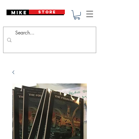
Mike Deodato
STORE