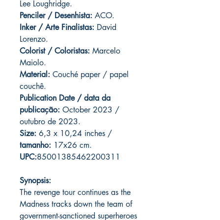
Lee Loughridge.
Penciler / Desenhista:
ACO.
Inker / Arte Finalistas:
David
Lorenzo.
Colorist / Coloristas:
Marcelo
Maiolo.
Material:
Couché paper / papel
couchê.
Publication Date / data da
publicação:
October 2023 /
outubro de 2023.
Size:
6,3 x 10,24 inches /
tamanho:
17x26 cm.
UPC:
85001385462200311
Synopsis:
The revenge tour continues as the
Madness tracks down the team of
government-sanctioned superheroes